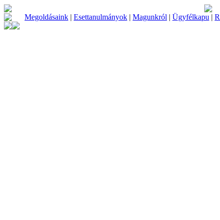
Megoldásaink
|
Esettanulmányok
|
Magunkról
|
Ügyfélkapu
|
R