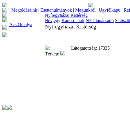
Megoldásaink
|
Esettanulmányok
|
Magunkról
|
Ügyfélkapu
|
Ref
Nyíregyházai Kistérség
Névjegy
Kapcsolatok
NFT tanácsadó
Statiszt
Ács Orsolya
Nyíregyházai Kistérség
Látogatottság: 17335
Térkép: