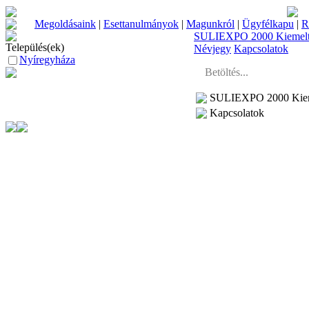
Megoldásaink
|
Esettanulmányok
|
Magunkról
|
Ügyfélkapu
|
R
SULIEXPO 2000 Kiemelte
Település(ek)
Névjegy
Kapcsolatok
Nyíregyháza
Betöltés...
SULIEXPO 2000 Kieme
Kapcsolatok