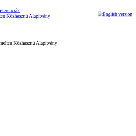
eferenciák
n Közhasznú Alapítvány
lten Közhasznú Alapítvány