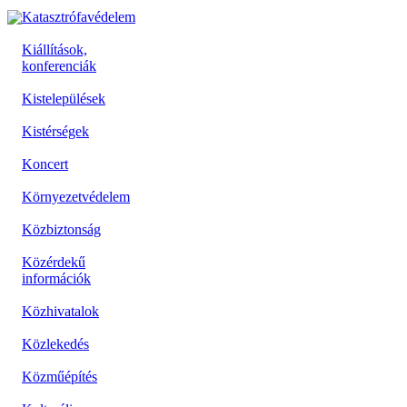
Katasztrófavédelem
Kiállítások,
konferenciák
Kistelepülések
Kistérségek
Koncert
Környezetvédelem
Közbiztonság
Közérdekű
információk
Közhivatalok
Közlekedés
Közműépítés