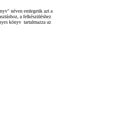
nyv" néven emlegetik azt a
sztáshoz, a felkészüléshez
ényes könyv tartalmazza az