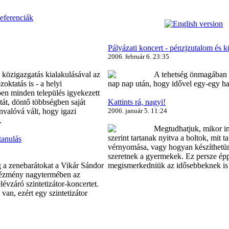
eferenciák
Pályázati koncert - pénzjzutalom és k
2006. február 6. 23:35
 közigazgatás kialakulásával az
A tehetség önmagában 
zoktatás is - a helyi
nap nap után, hogy idővel egy-egy ha
en minden település igyekezett
tát, döntő többségben saját
Kattints rá, nagyi!
valóvá vált, hogy igazi
2006. január 5. 11:24
.
Megtudhatjuk, mikor i
szerint tartanak nyitva a boltok, mit 
tanulás
vérnyomása, vagy hogyan készíthetünk
szeretnek a gyermekek. Ez persze ép
 a zenebarátokat a Vikár Sándor
megismerkedniük az idősebbeknek is a
tézmény nagytermében az
évzáró szintetizátor-koncertet.
van, ezért egy szintetizátor