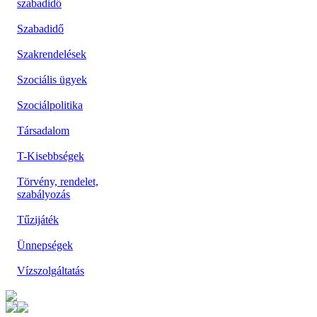
szabadidő
Szabadidő
Szakrendelések
Szociális ügyek
Szociálpolitika
Társadalom
T-Kisebbségek
Törvény, rendelet,
szabályozás
Tűzijáték
Ünnepségek
Vízszolgáltatás