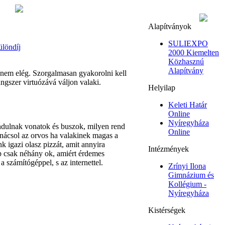
Alapítványok
SULIEXPO
ülöndíj
2000 Kiemelten
Közhasznú
Alapítvány
nem elég. Szorgalmasan gyakorolni kell
ngszer virtuózává váljon valaki.
Helyilap
Keleti Határ
Online
Nyíregyháza
ndulnak vonatok és buszok, milyen rend
Online
tanácsol az orvos ha valakinek magas a
 igazi olasz pizzát, amit annyira
Intézmények
p csak néhány ok, amiért érdemes
 számítógéppel, s az internettel.
Zrínyi Ilona
Gimnázium és
Kollégium -
Nyíregyháza
Kistérségek