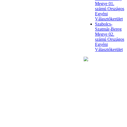
Megye 01.
számú Országos
Egyéni
Választókerület
Szabolcs-
Szatmár-Bereg
Megye 02.
számú Országos
Egyéni
Választókerület