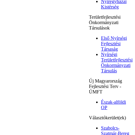
Nyíregyházai
Kistérség
Területfejlesztési
Önkormányzati
Társulások
Első Nyírségi
Fejlesztési
Társaság
Nyírségi
Területfejlesztési
Önkormányzati
Társulás
Új Magyarország
Fejlesztési Terv -
ÚMFT
Észak-alföldi
OP
Választókerület(ek)
Szabolcs-
Szatmár-Bereg