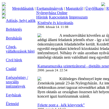
Megoldásaink
|
Esettanulmányok
|
Magunkról
|
Ügyfélkapu
|
R
Nyíregyháza Online
Híreink
Kapcsolatok
Impresszum
Adózás, helyi adók
Kistérség és közoktatás
2006. február 14. 11:08
Befektetés
A rendszerváltást követően az új
Beruházás
addigi állami feladatok jelentős része - így a kö
önkormányzatok feladatkörébe került. Kezdetb
Cégek,
egyedül megoldani kötelező közoktatási felada
vállalkozások hírei
intézménnyel. Néhány év után azonban nyilván
minőségi oktatás nem valósítható meg egyedül
Civil hírek
Kamaramuzsika szintetizátorral - digitális zene
Család
2006. január 24. 22:54
Egészségügy /
Különleges élménnyel lepte meg
szociális
Zeneiskola január 23-án Nyíregyházán. Az in
intézmények
elektronikus-zenei tagozat növendékei adtak fél
Ilyen oktatás az országban összesen két helyen 
Egyházak
koncert igazi kuriózumnak számít.
Életmód
Fekete pont a ,,kék könyvnek”