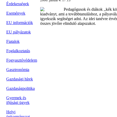
2006. január 4. 17:13
Érdekességek
Pedagógusok és diákok ,,kék kö
Események
kiadványt, ami a továbbtanuláshoz, a pályavála
igyekszik segítséget adni. Az idei tanévre érv
EU információk
összes jövőre elinduló alapszakot.
EU pályázatok
Fiatalok
Foglalkoztatás
Fogyasztóvédelem
Gasztronómia
Gazdasági hírek
Gazdaságpolitika
Gyermek és
ifjúsági ügyek
Helyi
önkormányzat