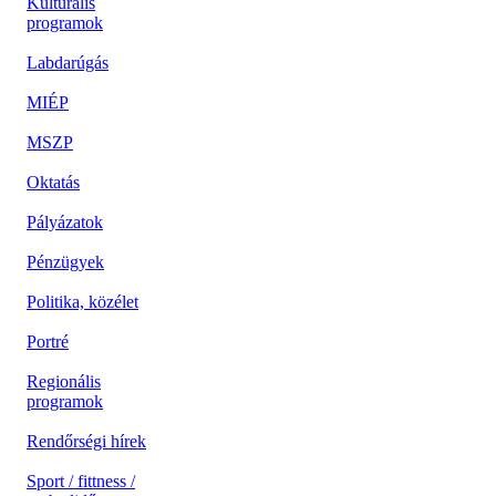
Kulturális
programok
Labdarúgás
MIÉP
MSZP
Oktatás
Pályázatok
Pénzügyek
Politika, közélet
Portré
Regionális
programok
Rendőrségi hírek
Sport / fittness /