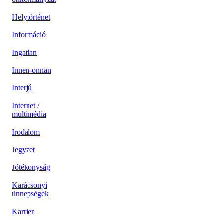
Helytörténet
Információ
Ingatlan
Innen-onnan
Interjú
Internet /
multimédia
Irodalom
Jegyzet
Jótékonyság
Karácsonyi
ünnepségek
Karrier