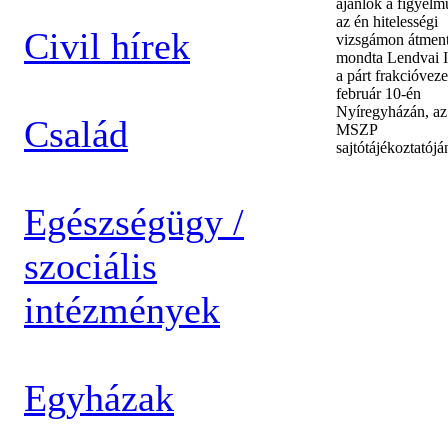
ajánlok a figyel
az én hitelességi
Civil hírek
vizsgámon átmen
mondta Lendvai I
a párt frakcióveze
február 10-én
Nyíregyházán, az
Család
MSZP
sajtótájékoztatójá
Egészségügy /
szociális
intézmények
Egyházak