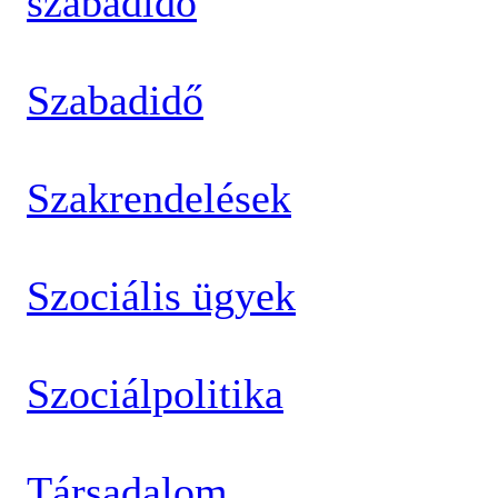
szabadidő
Szabadidő
Szakrendelések
Szociális ügyek
Szociálpolitika
Társadalom