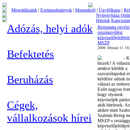
Megoldásaink
|
Esettanulmányok
|
Magunkról
|
Ügyfélkapu
|
Ref
Nyíregyháza Onli
Híreink
Kapcsolat
Adózás, helyi adók
Bemutatta egyéni
országgyűlési
képviselőjelöltjeit
MSZP
2006. február 11. 16
Befektetés
- K
hiszek? A választ
amikor kitöltik a
szavazólapokat er
Beruházás
kérdésre adnak m
választ az embere
Ezért nagyon font
hogy olyanok
képviseljék pártu
Cégek,
akik hitelesek. A
akiket mint Szabo
vállalkozások hírei
Szatmár-Bereg m
MSZP-s országgy
képviselőjelöltjeit