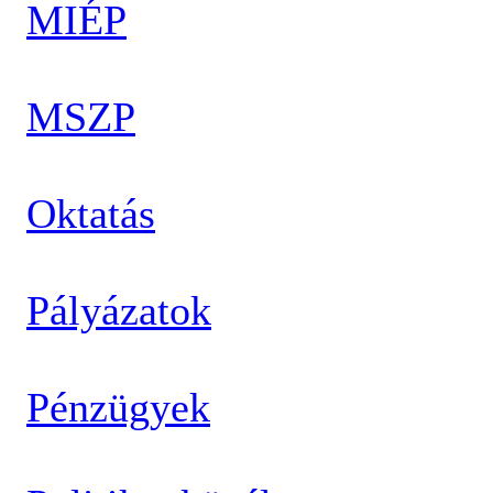
MIÉP
MSZP
Oktatás
Pályázatok
Pénzügyek