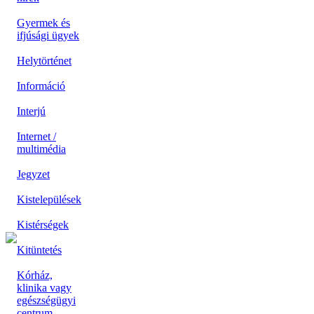
Gyermek és
ifjúsági ügyek
Helytörténet
Információ
Interjú
Internet /
multimédia
Jegyzet
Kistelepülések
Kistérségek
Kitüntetés
Kórház,
klinika vagy
egészségügyi
centrum