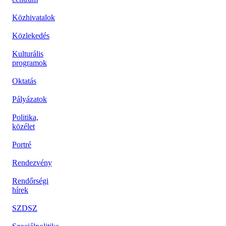
Közhivatalok
Közlekedés
Kulturális
programok
Oktatás
Pályázatok
Politika,
közélet
Portré
Rendezvény
Rendőrségi
hírek
SZDSZ