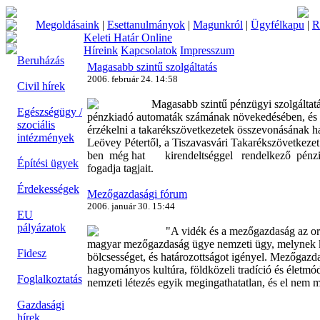
Megoldásaink
|
Esettanulmányok
|
Magunkról
|
Ügyfélkapu
|
R
Keleti Határ Online
Híreink
Kapcsolatok
Impresszum
Beruházás
Magasabb szintű szolgáltatás
2006. február 24. 14:58
Civil hírek
Magasabb szintű pénzügyi szolgáltat
Egészségügy /
pénzkiadó automaták számának növekedésében, és 
szociális
érzékelni a takarékszövetkezetek összevonásának h
intézmények
Leövey Pétertől, a Tiszavasvári Takarékszövetkezet
ben még hat kirendeltséggel rendelkező pénzint
Építési ügyek
fogadja tagjait.
Érdekességek
Mezőgazdasági fórum
2006. január 30. 15:44
EU
pályázatok
"A vidék és a mezőgazdaság az orsz
magyar mezőgazdaság ügye nemzeti ügy, melynek ke
Fidesz
bölcsességet, és határozottságot igényel. Mezőgazd
hagyományos kultúra, földközeli tradíció és életmód,
Foglalkoztatás
nemzeti létezés egyik megingathatatlan, és el nem m
Gazdasági
hírek