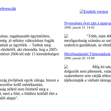
eferenciák
Nyereséges évet zárt a magy
2006. január 31. 14:02
ásban, rugalmasabb ügyintésben,
"Több, mint 400
még jó néhány változásban fogják
mezőgazdaság számára az unió
atását az ügyfelek. – Tudtuk meg
szabolcsi gazdáknak, az elmú
 elnökétől, aki elmondta, hog a 2005-
ézet 2006-tól már 15 kirendeltségen
Mezőgazdasági Támogatások
2006. január 20. 14:00
Még hó takarja
dolgozók nem pihennek, valam
szakemberei sem várják tétlen
ág jövőjének egyik záloga, hiszen a
tájékoztatják a várható támoga
zelése kellő mértéktartást,
aság nélkül nem őrizhető meg a
 mert a föld, a földhöz kötődő élet a
úló alapja".