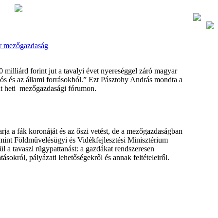
ar mezőgazdaság
 milliárd forint jut a tavalyi évet nyereséggel záró magyar
s és az állami forrásokból.” Ezt Pásztohy András mondta a
lt heti mezőgazdasági fórumon.
 a fák koronáját és az őszi vetést, de a mezőgazdaságban
int Földművelésügyi és Vidékfejlesztési Minisztérium
ül a tavaszi rügypattanást: a gazdákat rendszeresen
tásokról, pályázati lehetőségekről és annak feltételeiről.