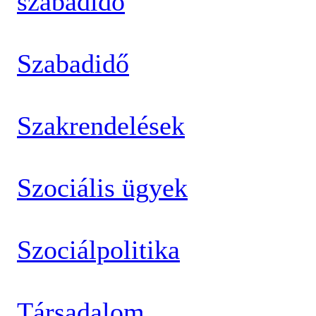
szabadidő
Szabadidő
Szakrendelések
Szociális ügyek
Szociálpolitika
Társadalom