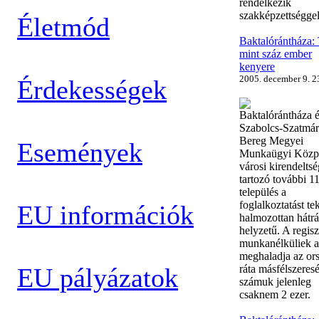
rendelkezik
szakképzettségge
Életmód
Baktalórántháza:
mint száz ember
kenyere
2005. december 9. 2
Érdekességek
Baktalórántháza é
Szabolcs-Szatmár
Bereg Megyei
Események
Munkaügyi Közp
városi kirendelts
tartozó további 1
település a
foglalkoztatást te
EU információk
halmozottan hátr
helyzetű. A regisz
munkanélküliek a
meghaladja az or
EU pályázatok
ráta másfélszeresé
számuk jelenleg
csaknem 2 ezer.