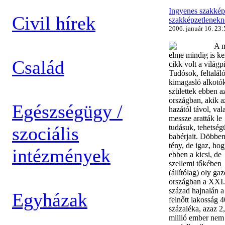
Ingyenes szakkép
Civil hírek
szakképzetlenekn
2006. január 16. 23:
A 
elme mindig is ke
Család
cikk volt a világp
Tudósok, feltalál
kimagasló alkotó
születtek ebben a
országban, akik a
Egészségügy /
hazától távol, val
messze aratták le
szociális
tudásuk, tehetség
babérjait. Döbben
tény, de igaz, ho
intézmények
ebben a kicsi, de
szellemi tőkében
(állítólag) oly ga
országban a XXI.
század hajnalán a
Egyházak
felnőtt lakosság 4
százaléka, azaz 2
millió ember nem