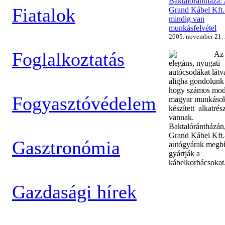
Baktalórántháza:
Fiatalok
Grand Kábel Kft.
mindig van
munkásfelvétel
2005. november 21.
Foglalkoztatás
Az
elegáns, nyugati
autócsodákat látv
aligha gondolunk 
hogy számos mod
Fogyasztóvédelem
magyar munkások 
készített alkatrés
vannak.
Baktalórántházán,
Grand Kábel Kft.
Gasztronómia
autógyárak megbí
gyártják a
kábelkorbácsokat
Gazdasági hírek