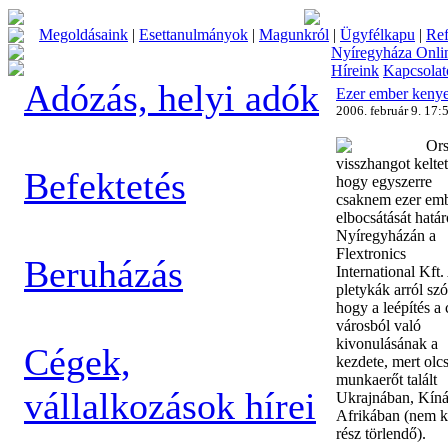
Megoldásaink
|
Esettanulmányok
|
Magunkról
|
Ügyfélkapu
|
Ref
Nyíregyháza Onli
Híreink
Kapcsolat
Adózás, helyi adók
Ezer ember kenye
2006. február 9. 17:
Or
visszhangot keltet
Befektetés
hogy egyszerre
csaknem ezer em
elbocsátását határ
Nyíregyházán a
Flextronics
Beruházás
International Kft.
pletykák arról szó
hogy a leépítés a
városból való
kivonulásának a
Cégek,
kezdete, mert olc
munkaerőt talált
vállalkozások hírei
Ukrajnában, Kíná
Afrikában (nem k
rész törlendő).