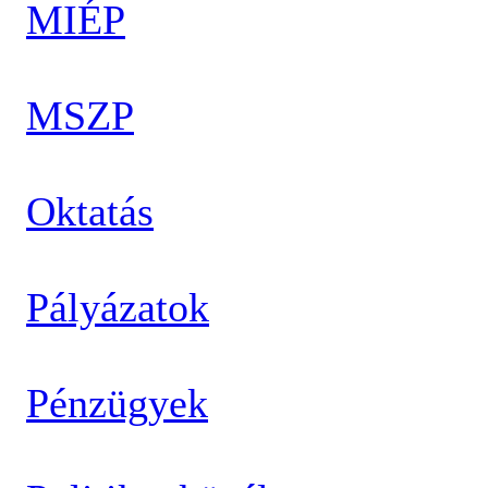
MIÉP
MSZP
Oktatás
Pályázatok
Pénzügyek