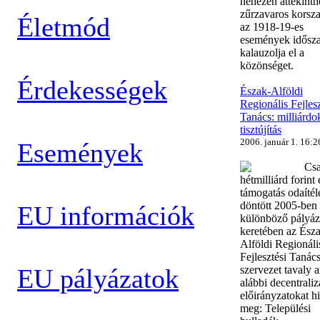
nehezen áttekinth
zűrzavaros korsz
Életmód
az 1918-19-es
események idősz
kalauzolja el a
közönséget.
Érdekességek
Észak-Alföldi
Regionális Fejlesz
Tanács: milliárdo
tisztújítás
2006. január 1. 16:2
Események
Cs
hétmilliárd forint
támogatás odaítél
döntött 2005-ben
EU információk
különböző pályáz
keretében az Ész
Alföldi Regionáli
Fejlesztési Tanác
EU pályázatok
szervezet tavaly a
alábbi decentraliz
előirányzatokat hi
meg: Települési