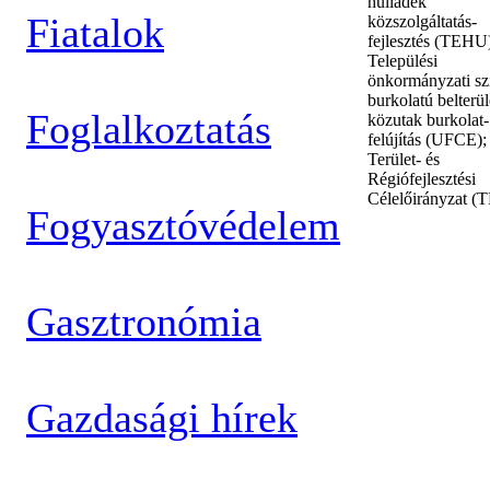
hulladék
Fiatalok
közszolgáltatás-
fejlesztés (TEHU
Települési
önkormányzati sz
burkolatú belterül
Foglalkoztatás
közutak burkolat-
felújítás (UFCE);
Terület- és
Régiófejlesztési
Célelőirányzat (
Fogyasztóvédelem
Gasztronómia
Gazdasági hírek