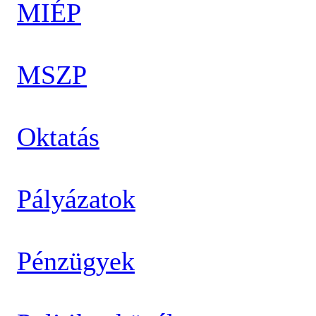
MIÉP
MSZP
Oktatás
Pályázatok
Pénzügyek