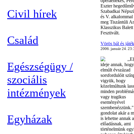
operaénekes, Per
Eszter hegedűműv
Civil hírek
Szabadkai Népsz
és V. alkalommal 
meg Tiszántúli A
Klasszikus Balett
Fesztivált.
Család
Vörös bál és játé
2006. január 24. 23:
,,El
Egészségügy /
ideje annak, hogy
elmúlt évszázad
sorsfordulóit szín
szociális
vigyük, hogy
közelmúltunk las
intézmények
minden problémá
vagy tragikus
eseményével
szembenézzünk."
gondolat akár a m
Egyházak
is lehetne annak 
előadásnak, ami
történelmünk egy