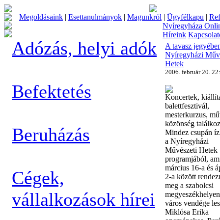
Megoldásaink
|
Esettanulmányok
|
Magunkról
|
Ügyfélkapu
|
Ref
Nyíregyháza Onli
Híreink
Kapcsolat
Adózás, helyi adók
A tavasz jegyébe
Nyíregyházi Művé
Hetek
2006. február 20. 22
Befektetés
Koncertek, kiállít
balettfesztivál,
mesterkurzus, mű
közönség találkoz
Beruházás
Mindez csupán ízl
a Nyíregyházi
Művészeti Hetek
programjából, am
március 16-a és áp
Cégek,
2-a között rende
meg a szabolcsi
vállalkozások hírei
megyeszékhelyen
város vendége le
Miklósa Erika