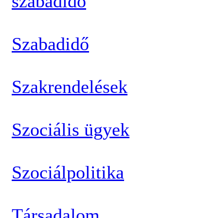
szabadidő
Szabadidő
Szakrendelések
Szociális ügyek
Szociálpolitika
Társadalom