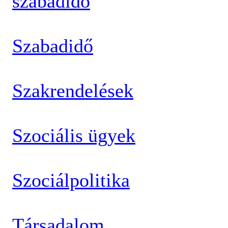
szabadidő
Szabadidő
Szakrendelések
Szociális ügyek
Szociálpolitika
Társadalom