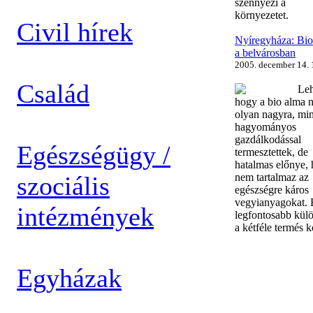
szennyezi a
környezetet.
Civil hírek
Nyíregyháza: Bio
a belvárosban
2005. december 14. 
Család
Leh
hogy a bio alma 
olyan nagyra, min
hagyományos
gazdálkodással
Egészségügy /
termesztettek, de
hatalmas előnye,
szociális
nem tartalmaz az
egészségre káros
vegyianyagokat. 
intézmények
legfontosabb kül
a kétféle termés k
Egyházak