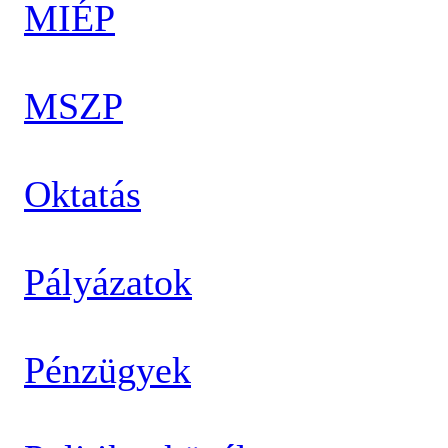
MIÉP
MSZP
Oktatás
Pályázatok
Pénzügyek