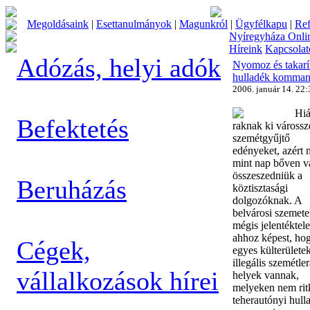
Megoldásaink
|
Esettanulmányok
|
Magunkról
|
Ügyfélkapu
|
Ref
Nyíregyháza Onli
Híreink
Kapcsolat
Adózás, helyi adók
Nyomoz és takarít
hulladék komma
2006. január 14. 22:
Hi
Befektetés
raknak ki várossz
szemétgyűjtő
edényeket, azért 
mint nap bőven v
összeszedniük a
Beruházás
köztisztasági
dolgozóknak. A
belvárosi szemete
mégis jelentéktel
ahhoz képest, ho
Cégek,
egyes külterülete
illegális szemétle
vállalkozások hírei
helyek vannak,
melyeken nem rit
teherautónyi hull