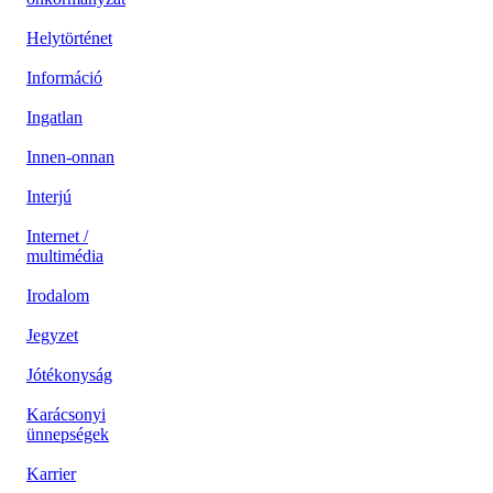
Helytörténet
Információ
Ingatlan
Innen-onnan
Interjú
Internet /
multimédia
Irodalom
Jegyzet
Jótékonyság
Karácsonyi
ünnepségek
Karrier