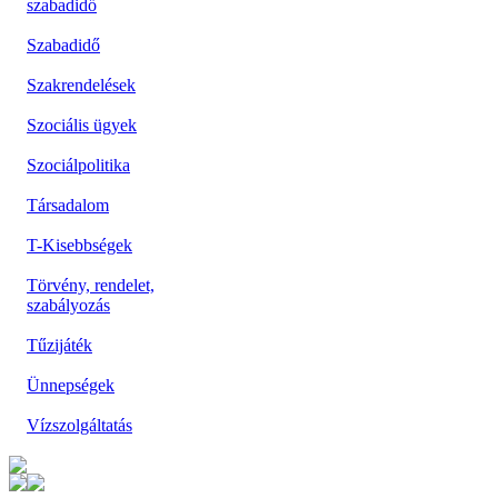
szabadidő
Szabadidő
Szakrendelések
Szociális ügyek
Szociálpolitika
Társadalom
T-Kisebbségek
Törvény, rendelet,
szabályozás
Tűzijáték
Ünnepségek
Vízszolgáltatás