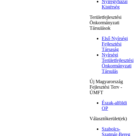
Nyíregyházai
Kistérség
Területfejlesztési
Önkormányzati
Társulások
Első Nyírségi
Fejlesztési
Társaság
Nyírségi
Területfejlesztési
Önkormányzati
Társulás
Új Magyarország
Fejlesztési Terv -
ÚMFT
Észak-alföldi
OP
Választókerület(ek)
Szabolcs-
Szatmár-Bereg