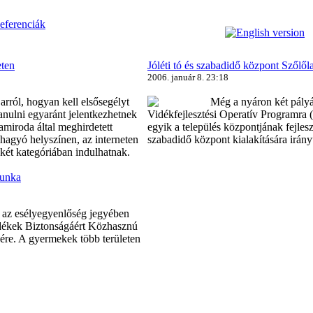
eferenciák
eten
Jóléti tó és szabadidő központ Szőlő
2006. január 8. 23:18
rról, hogyan kell elsősegélyt
Még a nyáron két pályáz
anulni egyaránt jelentkezhetnek
Vidékfejlesztési Operatív Programr
amiroda által meghirdetett
egyik a település központjának fejleszt
hagyó helyszínen, az interneten
szabadidő központ kialakítására irány
 két kategóriában indulhatnak.
munka
 az esélyegyenlőség jegyében
edékek Biztonságáért Közhasznú
zére. A gyermekek több területen