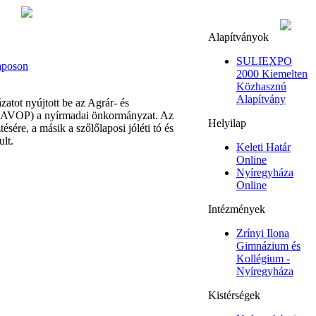
Alapítványok
SULIEXPO
laposon
2000 Kiemelten
Közhasznú
Alapítvány
atot nyújtott be az Agrár- és
a (AVOP) a nyírmadai önkormányzat. Az
Helyilap
ésére, a másik a szőlőlaposi jóléti tó és
ult.
Keleti Határ
Online
Nyíregyháza
Online
Intézmények
Zrínyi Ilona
Gimnázium és
Kollégium -
Nyíregyháza
Kistérségek