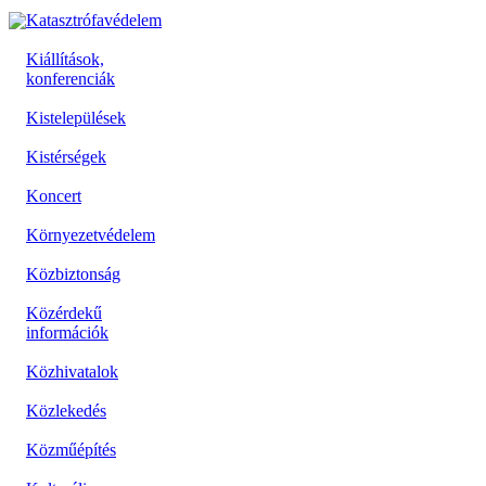
Katasztrófavédelem
Kiállítások,
konferenciák
Kistelepülések
Kistérségek
Koncert
Környezetvédelem
Közbiztonság
Közérdekű
információk
Közhivatalok
Közlekedés
Közműépítés