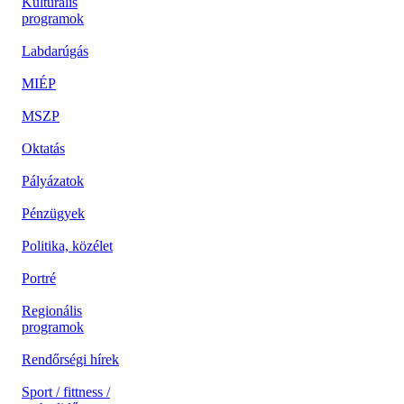
Kulturális
programok
Labdarúgás
MIÉP
MSZP
Oktatás
Pályázatok
Pénzügyek
Politika, közélet
Portré
Regionális
programok
Rendőrségi hírek
Sport / fittness /