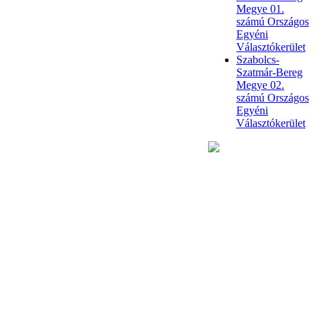
Megye 01.
számú Országos
Egyéni
Választókerület
Szabolcs-
Szatmár-Bereg
Megye 02.
számú Országos
Egyéni
Választókerület