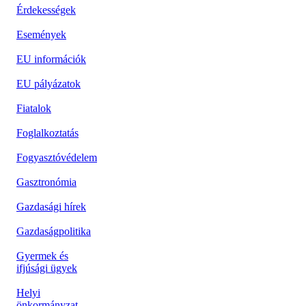
Érdekességek
Események
EU információk
EU pályázatok
Fiatalok
Foglalkoztatás
Fogyasztóvédelem
Gasztronómia
Gazdasági hírek
Gazdaságpolitika
Gyermek és
ifjúsági ügyek
Helyi
önkormányzat