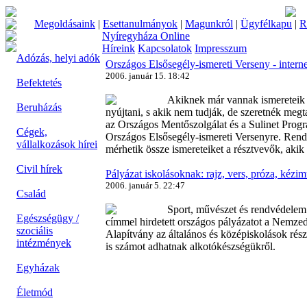
Megoldásaink
|
Esettanulmányok
|
Magunkról
|
Ügyfélkapu
|
R
Nyíregyháza Online
Híreink
Kapcsolatok
Impresszum
Adózás, helyi adók
Országos Elsősegély-ismereti Verseny - intern
2006. január 15. 18:42
Befektetés
Akiknek már vannak ismereteik a
Beruházás
nyújtani, s akik nem tudják, de szeretnék megt
az Országos Mentőszolgálat és a Sulinet Progr
Cégek,
Országos Elsősegély-ismereti Versenyre. Rend
vállalkozások hírei
mérhetik össze ismereteiket a résztvevők, akik
Civil hírek
Pályázat iskolásoknak: rajz, vers, próza, kézi
2006. január 5. 22:47
Család
Sport, művészet és rendvédelem
Egészségügy /
címmel hirdetett országos pályázatot a Nemz
szociális
Alapítvány az általános és középiskolások rés
intézmények
is számot adhatnak alkotókészségükről.
Egyházak
Életmód