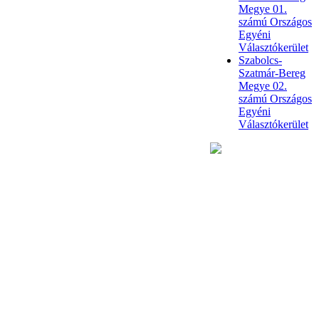
Megye 01.
számú Országos
Egyéni
Választókerület
Szabolcs-
Szatmár-Bereg
Megye 02.
számú Országos
Egyéni
Választókerület