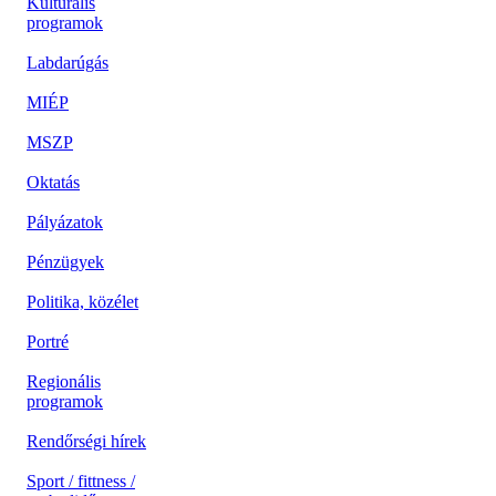
Kulturális
programok
Labdarúgás
MIÉP
MSZP
Oktatás
Pályázatok
Pénzügyek
Politika, közélet
Portré
Regionális
programok
Rendőrségi hírek
Sport / fittness /