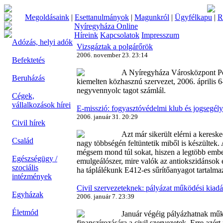
Megoldásaink
|
Esettanulmányok
|
Magunkról
|
Ügyfélkapu
|
R
Nyíregyháza Online
Híreink
Kapcsolatok
Impresszum
Adózás, helyi adók
Vizsgáztak a polgárőrök
2006. november 23. 23:14
Befektetés
A Nyíregyháza Városközpont Po
Beruházás
kiemelten közhasznú szervezet, 2006. április 6
negyvennyolc tagot számlál.
Cégek,
vállalkozások hírei
E-misszió: fogyasztóvédelmi klub és jogsegély
2006. január 31. 20:29
Civil hírek
Azt már sikerült elérni a keres
Család
nagy többségén feltüntetik miből is készültek. 
mégsem mond túl sokat, hiszen a legtöbb embe
Egészségügy /
emulgeálószer, mire valók az antiokszidánsok 
szociális
ha táplálékunk E412-es sűrítőanyagot tartalma
intézmények
Civil szervezeteknek: pályázat működési kiad
Egyházak
2006. január 7. 23:39
Életmód
Január végéig pályázhatnak műk
finanszírozására a civil szervezetek. Erre azér