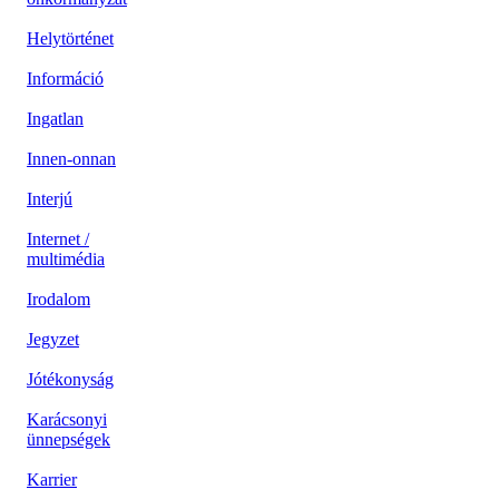
Helytörténet
Információ
Ingatlan
Innen-onnan
Interjú
Internet /
multimédia
Irodalom
Jegyzet
Jótékonyság
Karácsonyi
ünnepségek
Karrier