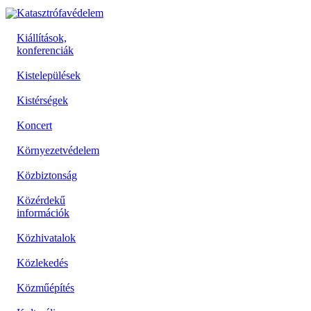
Katasztrófavédelem
Kiállítások,
konferenciák
Kistelepülések
Kistérségek
Koncert
Környezetvédelem
Közbiztonság
Közérdekű
információk
Közhivatalok
Közlekedés
Közműépítés