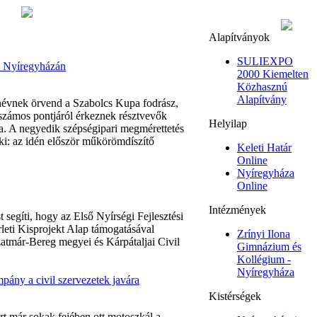
Alapítványok
SULIEXPO
y Nyíregyházán
2000 Kiemelten
Közhasznú
Alapítvány
névnek örvend a Szabolcs Kupa fodrász,
számos pontjáról érkeznek résztvevők
Helyilap
a. A negyedik szépségipari megmérettetés
 ki: az idén először műkörömdíszítő
Keleti Határ
Online
Nyíregyháza
Online
Intézmények
segíti, hogy az Első Nyírségi Fejlesztési
leti Kisprojekt Alap támogatásával
Zrínyi Ilona
zatmár-Bereg megyei és Kárpátaljai Civil
Gimnázium és
Kollégium -
Nyíregyháza
ány a civil szervezetek javára
Kistérségek
t már sokak fejében ott motoszkál a