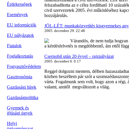
Érdekességek
felszabadította az e célra fordítható 10 százalék
civil szervezetek 2005. évi működéséhez kapc
Események
hozzájárulás.
EU információk
JÓL-LÉT: munkaközvetítés kisgyermekes an
2005. december 29. 22:48
EU pályázatok
Várandós, de nem tudja hogyan 
Fiatalok
a kérdésfelvetés is megdöbbentő, ám ettől függ
Foglalkoztatás
Csernobil után 20 évvel – rajzpályázat
2005. december 6. 0:17
Fogyasztóvédelem
Reggel dolgozni mentem, délben hazaszaladtam,
közben beszéltem pár szót a szomszédasszonny
Gasztronómia
várta. Fogalmunk sem volt, hogy azon a régi, 
valami, amitől megváltozott a világ.
Gazdasági hírek
Gazdaságpolitika
Gyermek és
ifjúsági ügyek
Helyi
önkormányzat