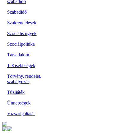
szabadidő
Szabadidő
Szakrendelések
Szociális ügyek
Szociálpolitika
Társadalom
T-Kisebbségek
Törvény, rendelet,
szabályozás
Tűzijáték
Ünnepségek
Vízszolgáltatás