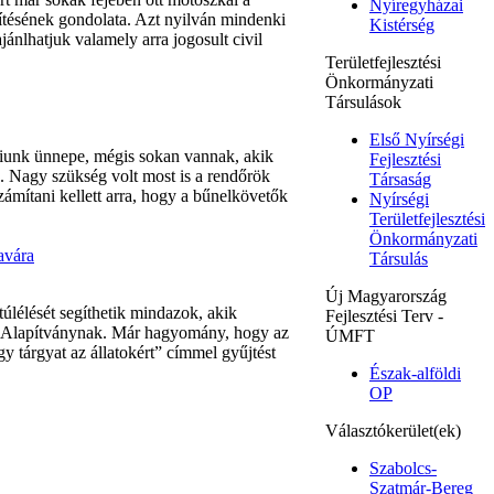
Nyíregyházai
ítésének gondolata. Azt nyilván mindenki
Kistérség
jánlhatjuk valamely arra jogosult civil
Területfejlesztési
Önkormányzati
Társulások
Első Nyírségi
unk ünnepe, mégis sokan vannak, akik
Fejlesztési
ik. Nagy szükség volt most is a rendőrök
Társaság
számítani kellett arra, hogy a bűnelkövetők
Nyírségi
Területfejlesztési
Önkormányzati
avára
Társulás
Új Magyarország
túlélését segíthetik mindazok, akik
Fejlesztési Terv -
át Alapítványnak. Már hagyomány, hogy az
ÚMFT
y tárgyat az állatokért” címmel gyűjtést
Észak-alföldi
OP
Választókerület(ek)
Szabolcs-
Szatmár-Bereg