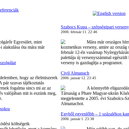
eferenciák
Szabocs Kupa – szépségipari versen
2006. február 11. 22:46
lgárőr Egyesület, mint
Mára már országos hír
-i alakulása óta mára már
kozmetikus verseny, amire az ország 
február 12-én vasárnap Nyíregyházár
palettája új versenyszámmal egészült
szolgálat
verseny is gazdagítja a programot.
Civil Almanach
kedelemben, hogy az élelmiszerek
2006. január 12. 23:45
A pár szavas tájékoztatás
rnek fogalma sincs mi az az
A könnyebb eligazodást 
és valójában mit is eszünk meg,
Társaság a Phare Magyar-ukrán Kísér
z.
megjelentette a 2005. évi Szabolcs-S
Almanachot.
ásokra
Egyből egyenlőbb – 1 százalékos kamp
2006. január 1. 23:38
ödési költségeik
t nyílt lehetőség, mert a kormány
Még odébb van, de azér