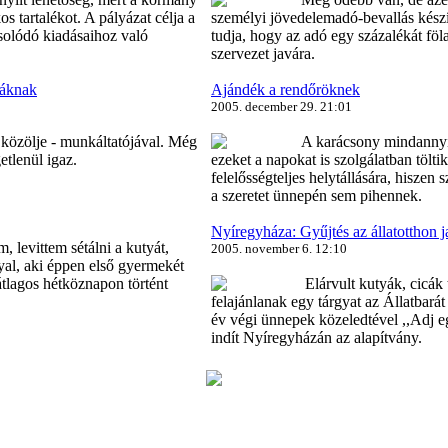
os tartalékot. A pályázat célja a
személyi jövedelemadó-bevallás kész
solódó kiadásaihoz való
tudja, hogy az adó egy százalékát föla
szervezet javára.
yáknak
Ajándék a rendőröknek
2005. december 29. 21:01
közölje - munkáltatójával. Még
A karácsony mindannyi
etlenül igaz.
ezeket a napokat is szolgálatban tölt
felelősségteljes helytállására, hiszen 
a szeretet ünnepén sem pihennek.
Nyíregyháza: Gyűjtés az állatotthon j
 levittem sétálni a kutyát,
2005. november 6. 12:10
al, aki éppen első gyermekét
átlagos hétköznapon történt
Elárvult kutyák, cicák 
felajánlanak egy tárgyat az Állatbar
év végi ünnepek közeledtével ,,Adj eg
indít Nyíregyházán az alapítvány.