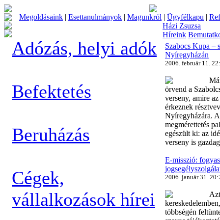
Megoldásaink
|
Esettanulmányok
|
Magunkról
|
Ügyfélkapu
|
Ref
Házi Zsuzsa
Híreink
Bemutatk
Adózás, helyi adók
Szabocs Kupa – s
Nyíregyházán
2006. február 11. 22
Már
Befektetés
örvend a Szabolc
verseny, amire az
érkeznek résztve
Nyíregyházára. A
megmérettetés pal
Beruházás
egészült ki: az i
verseny is gazdag
E-misszió: fogyas
jogsegélyszolgála
Cégek,
2006. január 31. 20:
vállalkozások hírei
Azt
kereskedelemben,
többségén feltünte