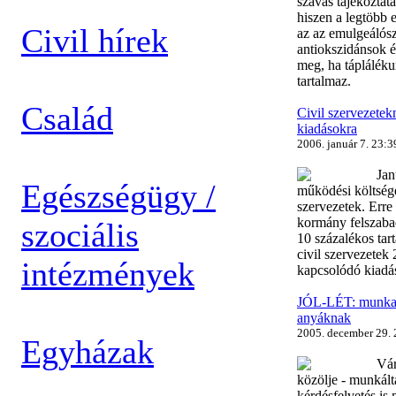
szavas tájékoztat
hiszen a legtöbb
Civil hírek
az az emulgeálósz
antiokszidánsok é
meg, ha táplálék
tartalmaz.
Család
Civil szervezetek
kiadásokra
2006. január 7. 23:3
Jan
Egészségügy /
működési költsége
szervezetek. Erre 
kormány felszabadí
szociális
10 százalékos tart
civil szervezete
intézmények
kapcsolódó kiadás
JÓL-LÉT: munkak
anyáknak
2005. december 29. 
Egyházak
Vár
közölje - munkált
kérdésfelvetés is