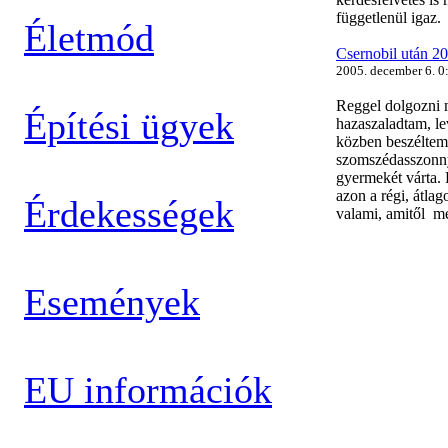
függetlenül igaz.
Életmód
Csernobil után 20
2005. december 6. 0
Reggel dolgozni 
Építési ügyek
hazaszaladtam, lev
közben beszéltem 
szomszédasszonny
gyermekét várta.
azon a régi, átla
Érdekességek
valami, amitől me
Események
EU információk