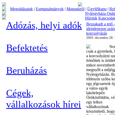
Megoldásaink
|
Esettanulmányok
|
Magunkról
|
Ügyfélkapu
|
Ref
Nyíregyháza Onli
Híreink
Kapcsolat
Adózás, helyi adók
Beszakadt a tető 
ideiglenesen szün
korcsolyázás
2005. december 28. 
Befektetés
Ne
csak a gyerekek,
a korcsolyázni sz
felnőttek is örülte
mikor november
Beruházás
megnyílt a műjég
Nyíregyházán. B
többször szóba ke
egy jégcsarnok ép
a város egyik
Cégek,
lakótelepén
Örökösföldön, vé
vállalkozások hírei
egy lelkes
vállalkozónak
köszönhető, hogy