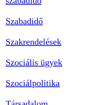
szabadidő
Szabadidő
Szakrendelések
Szociális ügyek
Szociálpolitika
Társadalom