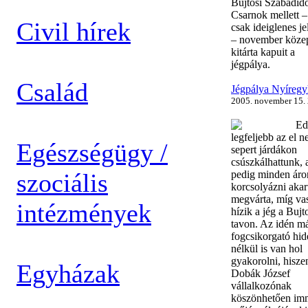
Bujtosi Szabadid
Csarnok mellett –
Civil hírek
csak ideiglenes je
– november köze
kitárta kapuit a
jégpálya.
Család
Jégpálya Nyíreg
2005. november 15.
Ed
legfeljebb az el 
Egészségügy /
sepert járdákon
csúszkálhattunk, 
szociális
pedig minden áro
korcsolyázni akar
megvárta, míg va
intézmények
hízik a jég a Bujt
tavon. Az idén m
fogcsikorgató hid
nélkül is van hol
gyakorolni, hisze
Egyházak
Dobák József
vállalkozónak
köszönhetően im