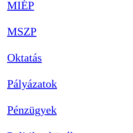
MIÉP
MSZP
Oktatás
Pályázatok
Pénzügyek