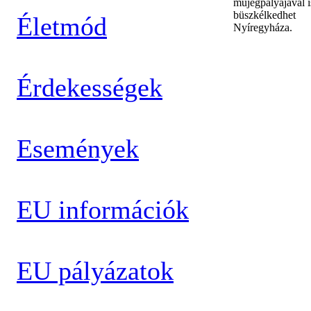
műjégpályájával i
büszkélkedhet
Életmód
Nyíregyháza.
Érdekességek
Események
EU információk
EU pályázatok