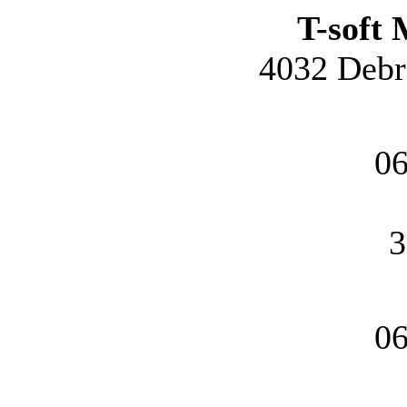
T-soft 
4032 Debre
06
3
06