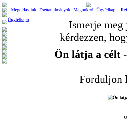
Megoldásaink
|
Esettanulmányok
|
Magunkról
|
Ügyfélkapu
|
Ref
Ügyfélkapu
Ismerje meg 
kérdezzen, hog
Ön látja a célt
Forduljon
Ü